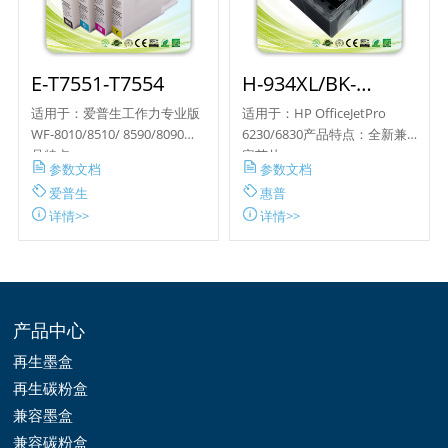
E-T7551-T7554
H-934XL/BK-
935XL/C/M/Y
适用于：爱普生工作力专业版
适用于：HP OfficeJetPro
WF-8010/8510/ 8590/8090产
6230/6830产品特点：全新兼
品特点...
容芯片
参数文档
参数文档
爱普生
惠普
详情>>
详情>>
产品中心
再生墨盒
再生碳粉盒
兼容墨盒
兼容碳粉盒