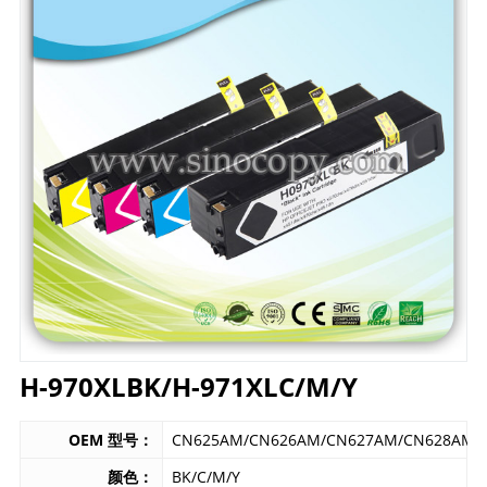
H-970XLBK/H-971XLC/M/Y
OEM 型号：
CN625AM/CN626AM/CN627AM/CN628AM
颜色：
BK/C/M/Y