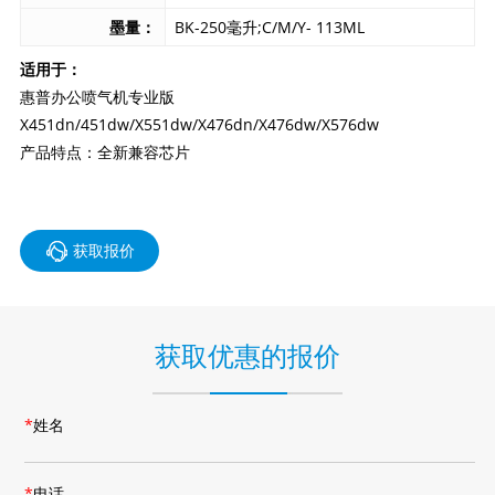
墨量：
BK-250毫升;C/M/Y- 113ML
适用于：
惠普办公喷气机专业版
X451dn/451dw/X551dw/X476dn/X476dw/X576dw
产品特点：全新兼容芯片
获取报价
获取优惠的报价
*
姓名
*
电话