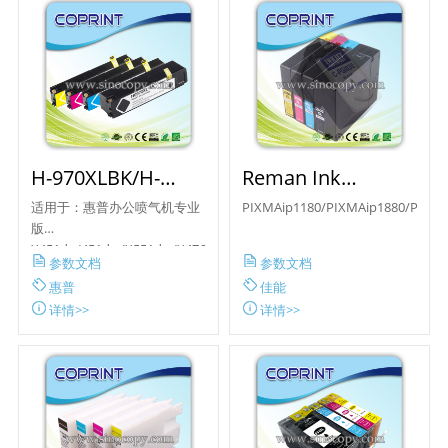
H-970XLBK/H-
Reman Ink
971XLC/M/Y
Cartridge C-
适用于：惠普办公喷气机专业
PIXMAip1180/PIXMAip1880/PIXMA
PGI830
版
X451dn/451dw/X551dw/X476dn/X...
参数文档
参数文档
惠普
佳能
详情>>
详情>>