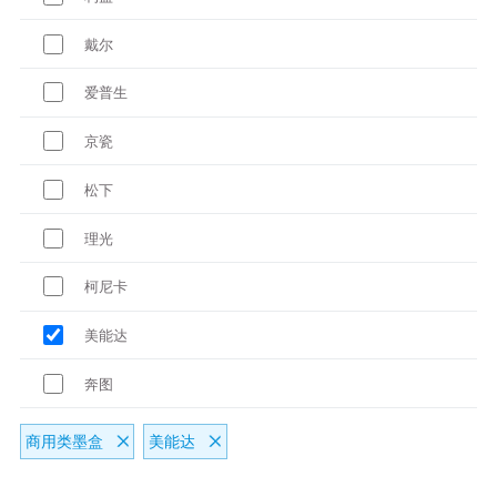
戴尔
爱普生
京瓷
松下
理光
柯尼卡
美能达
奔图
商用类墨盒
美能达