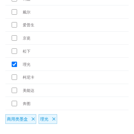
戴尔
爱普生
京瓷
松下
理光
柯尼卡
美能达
奔图
商用类墨盒
理光