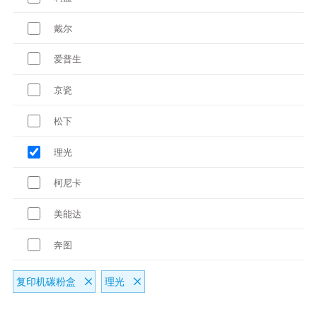
戴尔
爱普生
京瓷
松下
理光
柯尼卡
美能达
奔图
复印机碳粉盒
理光