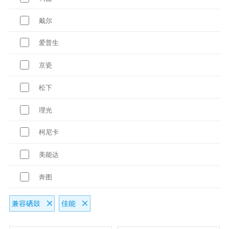
戴尔
爱普生
京瓷
松下
理光
柯尼卡
美能达
奔图
兼容硒鼓
佳能