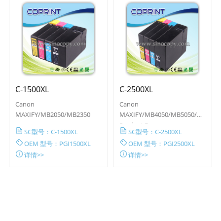
C-1500XL
C-2500XL
Canon
Canon
MAXIFY/MB2050/MB2350
MAXIFY/MB4050/MB5050/MB5350
Product Fe...
SC型号：C-1500XL
SC型号：C-2500XL
OEM 型号：PGI1500XL
OEM 型号：PGI2500XL
详情>>
详情>>