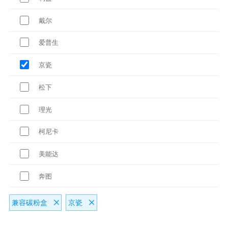
戴尔
爱普生
京瓷
松下
理光
柯尼卡
美能达
奔图
兼容碳粉盒
京瓷