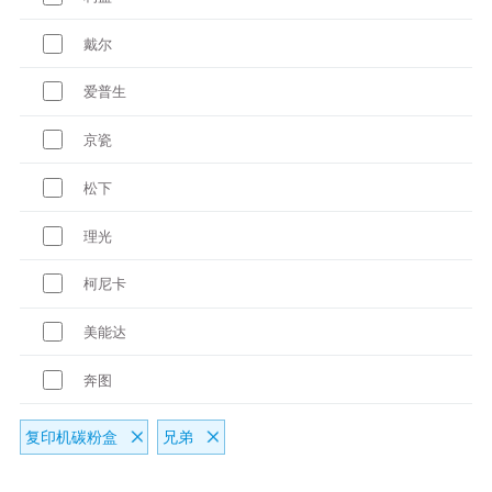
戴尔
爱普生
京瓷
松下
理光
柯尼卡
美能达
奔图
复印机碳粉盒
兄弟