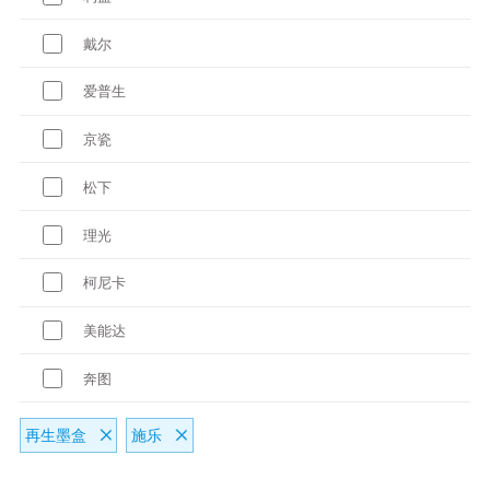
戴尔
爱普生
京瓷
松下
理光
柯尼卡
美能达
奔图
再生墨盒
施乐