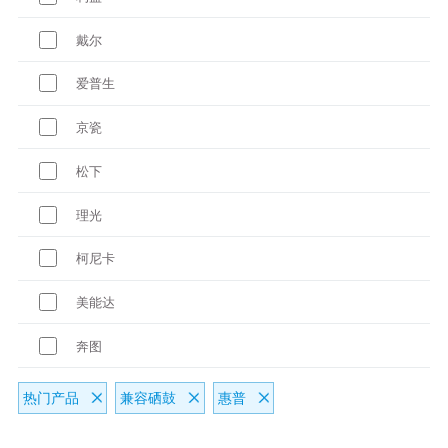
戴尔
爱普生
京瓷
松下
理光
柯尼卡
美能达
奔图
热门产品
兼容硒鼓
惠普