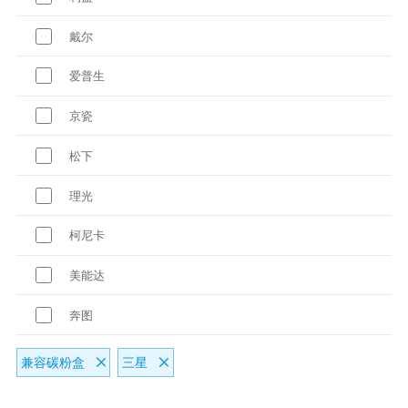
戴尔
爱普生
京瓷
松下
理光
柯尼卡
美能达
奔图
兼容碳粉盒
三星