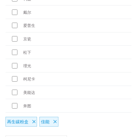
戴尔
爱普生
京瓷
松下
理光
柯尼卡
美能达
奔图
再生碳粉盒
佳能